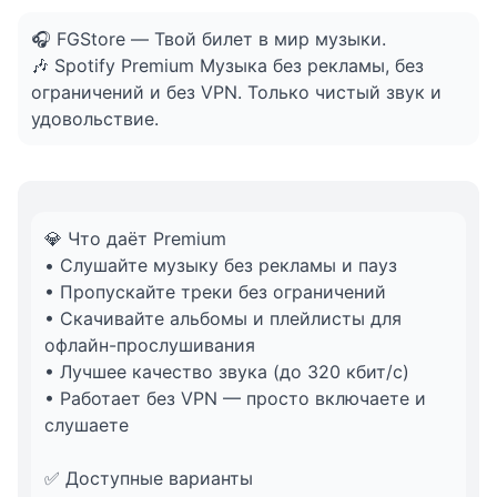
2,5 месяцев | Любой аккаунт | Platinum | Индия
🎧 FGStore — Твой билет в мир музыки.
🎶 Spotify Premium Музыка без рекламы, без
1 месяц | Любой аккаунт | Семейная | Нигерия
ограничений и без VPN. Только чистый звук и
удовольствие.
💎 Что даёт Premium
• Слушайте музыку без рекламы и пауз
• Пропускайте треки без ограничений
• Скачивайте альбомы и плейлисты для
офлайн-прослушивания
• Лучшее качество звука (до 320 кбит/с)
• Работает без VPN — просто включаете и
слушаете
✅ Доступные варианты