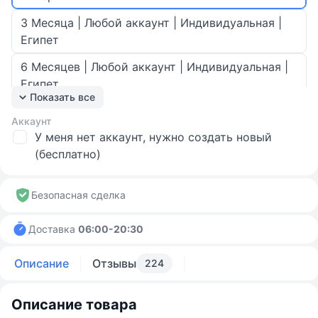
3 Месяца | Любой аккаунт | Индивидуальная |
Египет
6 Месяцев | Любой аккаунт | Индивидуальная |
Египет
Показать все
12 месяцев | Любой аккаунт | Standard | Индия
Аккаунт
У меня нет аккаунт, нужно создать новый
1 месяц | Любой аккаунт | DUO (для двоих) |
(бесплатно)
Нигерия
3 месяц | Любой аккаунт | DUO (для двоих) |
Безопасная сделка
Египет
6 месяц | Любой аккаунт | DUO (для двоих) |
Доставка
06:00-20:30
Египет
Описание
Отзывы
224
12 месяц | Любой аккаунт | DUO (для двоих) |
Египет
Описание товара
1 месяц | Любой аккаунт | Platinum | Индия