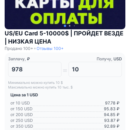
US/EU Card 5-10000$ | ПРОЙДЕТ ВЕЗДЕ
| НИЗКАЯ ЦЕНА
Продано 100+
Отзывы 100+
Заплачу,
₽
Получу,
USD
Минимально можно купить 10 $
Максимально можно купить 10 тыс. $
Цена за 1 USD
от 10 USD
97.78 ₽
от 150 USD
95.83 ₽
от 200 USD
94.85 ₽
от 250 USD
93.87 ₽
от 350 USD
92.89 ₽