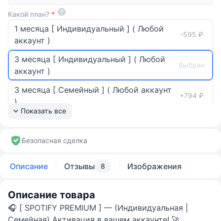
Какой план?
*
1 месяца [ Индивидуальный ] ( Любой
-595 ₽
аккаунт )
3 месяца [ Индивидуальный ] ( Любой
Выбран
аккаунт )
3 месяца [ Семейный ] ( Любой аккаунт
+794 ₽
)
Показать все
6 месяца [ Индивидуальный ] ( Любой
+695 ₽
аккаунт )
Безопасная сделка
6 месяца [ Семейный ] ( Любой аккаунт
+1 686 ₽
)
Описание
Отзывы
Изображения
8
12 месяца [ Индивидуальный ] ( Любой
+992 ₽
аккаунт )
Описание товара
🎧 [ SPOTIFY PREMIUM ] — (Индивидуальная |
12 месяцев [ Семейный ] ( Любой
+3 173 ₽
Семейная) Активация в вашем аккаунте! 🚀