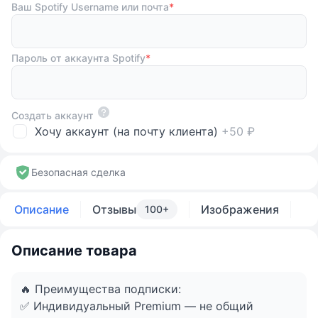
DUO: 3 Месяца(Любой аккаунт)
Ваш Spotify Username или почта
*
DUO: 6 Месяцев (Любой аккаунт)
DUO: 12 Месяцев (Любой аккаунт)
Пароль от аккаунта Spotify
*
Создать аккаунт
Хочу аккаунт (на почту клиента)
+50 ₽
Безопасная сделка
Описание
Отзывы
Изображения
100+
Описание товара
🔥 Преимущества подписки:
✅ Индивидуальный Premium — не общий