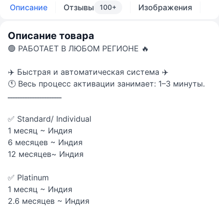
6 МЕСЯЦЫ DUO (Можно добавить
Описание
Отзывы
Изображения
100+
+1 696 ₽
второй аккаунт) (Любой аккаунт)
Описание товара
🟢 РАБОТАЕТ В ЛЮБОМ РЕГИОНЕ 🔥
✈️ Быстрая и автоматическая система ✈️
🕚 Весь процесс активации занимает: 1–3 минуты.
ــــــــــــــــــــــ
✅ Standard/ Individual
1 месяц ~ Индия
6 месяцев ~ Индия
12 месяцев~ Индия
✅ Platinum
1 месяц ~ Индия
2.6 месяцев ~ Индия