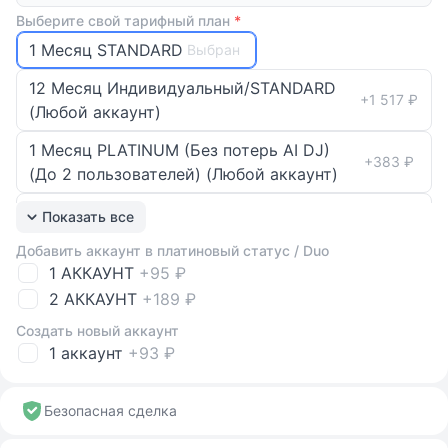
Выберите свой тарифный план
*
1 Месяц STANDARD
Выбран
12 Месяц Индивидуальный/STANDARD
+1 517 ₽
(Любой аккаунт)
1 Месяц PLATINUM (Без потерь AI DJ)
+383 ₽
(До 2 пользователей) (Любой аккаунт)
2.6 Месяц PLATINUM (Без потерь AI DJ)
Показать все
+1 309 ₽
(До 2 пользователей) (Любой аккаунт)
Добавить аккаунт в платиновый статус / Duo
1 АККАУНТ
+95 ₽
3 месяц Индивидуальный (Любой
+650 ₽
аккаунт)
2 АККАУНТ
+189 ₽
Создать новый аккаунт
6 месяц Индивидуальный/STANDARD
+1 084 ₽
1 аккаунт
+93 ₽
(Любой аккаунт)
3 МЕСЯЦЫ DUO (Можно добавить
+848 ₽
Безопасная сделка
второй аккаунт) (Любой аккаунт)