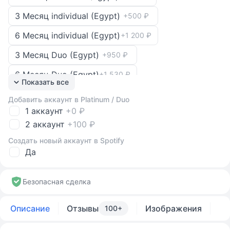
3 Месяц individual (Egypt)
+500 ₽
6 Месяц individual (Egypt)
+1 200 ₽
3 Месяц Duo (Egypt)
+950 ₽
6 Месяц Duo (Egypt)
+1 530 ₽
Показать все
1 Месяц standard (India)
Выбран
Добавить аккаунт в Platinum / Duo
1 аккаунт
+0 ₽
12 Месяц standard (India)
+1 600 ₽
2 аккаунт
+100 ₽
1 Месяцы platinum До 2 пользователей
+400 ₽
Создать новый аккаунт в Spotify
(India)
Да
2.6 Месяцы platinum До 2 пользователей
+1 300 ₽
(India)
Безопасная сделка
4.5 Месяцы platinum До 2 пользователей
+2 300 ₽
Описание
Отзывы
Изображения
(India)
100+