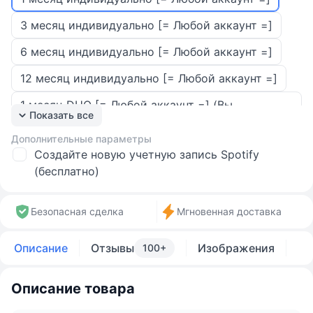
3 месяц индивидуально [= Любой аккаунт =]
6 месяц индивидуально [= Любой аккаунт =]
12 месяц индивидуально [= Любой аккаунт =]
1 месяц DUO [= Любой аккаунт =] (Вы
Показать все
управляете подпиской и можете добавить
второй аккаунт)
Дополнительные параметры
Создайте новую учетную запись Spotify
3 месяц DUO [= Любой аккаунт =] (Вы
(бесплатно)
управляете подпиской и можете добавить
второй аккаунт)
Безопасная сделка
Мгновенная доставка
6 месяц DUO [= Любой аккаунт =] (Вы
управляете подпиской и можете добавить
Описание
Отзывы
Изображения
100+
второй аккаунт)
12 месяц DUO [= Любой аккаунт =] (Вы
Описание товара
управляете подпиской и можете добавить