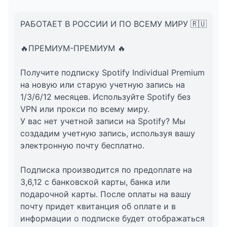
второй аккаунт)
1 месяцев главной семейной подписки (до 5
РАБОТАЕТ В РОССИИ И ПО ВСЕМУ МИРУ 🇷🇺
аккаунтов добавляются в премиум
самостоятельно)
🔥ПРЕМИУМ-ПРЕМИУМ 🔥
1 месяц платинового пакета [Без потерь
Получите подписку Spotify Individual Premium
качества и AI DJ][добавить до 2 пользователей]
на новую или старую учетную запись на
1/3/6/12 месяцев. Используйте Spotify без
2.5 месяц платинового пакета [Без потерь
VPN или прокси по всему миру.
качества и AI DJ][добавить до 2 пользователей]
У вас нет учетной записи на Spotify? Мы
6 месяц платинового пакета [Без потерь
создадим учетную запись, используя вашу
качества и AI DJ][добавить до 2 пользователей]
электронную почту бесплатно.
7.5 месяц платинового пакета [Без потерь
Подписка производится по предоплате на
качества и AI DJ][добавить до 2 пользователей]
3,6,12 с банковской карты, банка или
additional service
подарочной карты. После оплаты на вашу
почту придет квитанция об оплате и в
информации о подписке будет отображаться