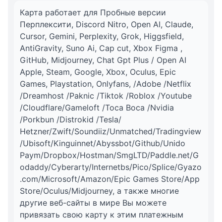
Карта работает для Пробные версии
Перплексити, Discord Nitro, Open AI, Claude,
Cursor, Gemini, Perplexity, Grok, Higgsfield,
AntiGravity, Suno Ai, Cap cut, Xbox Figma ,
GitHub, Midjourney, Chat Gpt Plus / Open AI
Apple, Steam, Google, Xbox, Oculus, Epic
Games, Playstation, Onlyfans, /Adobe /Netflix
/Dreamhost /Paknic /Tiktok /Roblox /Youtube
/Cloudflare/Gameloft /Toca Boca /Nvidia
/Porkbun /Distrokid /Tesla/
Hetzner/Zwift/Soundiiz/Unmatched/Tradingview
/Ubisoft/Kinguinnet/Abyssbot/Github/Unido
Paym/Dropbox/Hostman/SmgLTD/Paddle.net/G
odaddy/Cyberarty/Internetbs/Pico/Splice/Gyazo
.com/Microsoft/Amazon/Epic Games Store/App
Store/Oculus/Midjourney, а также многие
другие веб-сайты в мире Вы можете
привязать свою карту к этим платежным