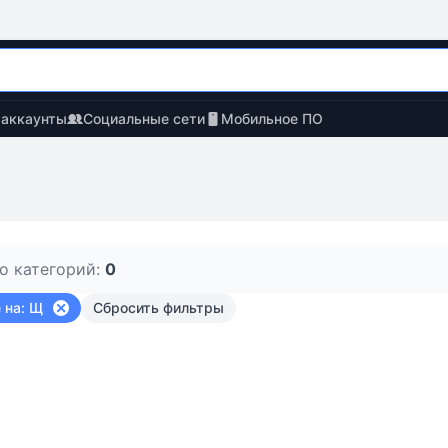
 аккаунты
Социальные сети
Мобильное ПО
о категорий:
0
 на: Щ
Сбросить фильтры