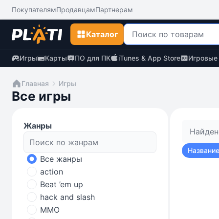
Покупателям
Продавцам
Партнерам
Каталог
Игры
Карты
ПО для ПК
iTunes & App Store
Игровые
Главная
Игры
Все игры
Жанры
Найден
Название
Все жанры
action
Beat ’em up
hack and slash
MMO