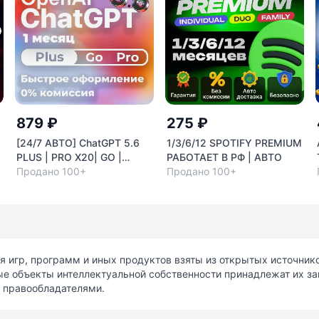
879 ₽
275 ₽
[24/7 АВТО] ChatGPT 5.6
1/3/6/12 SPOTIFY PREMIUM
E
PLUS | PRO X20| GO |
РАБОТАЕТ В РФ | АВТО
С
CODEX 1 М ПОДПИСКА /
Продано 100+
Продано 100+
ПРОДЛЕНИЕ / ЧАТ ГПТ
я игр, программ и иных продуктов взяты из открытых источни
ные объекты интеллектуальной собственности принадлежат их з
 правообладателями.