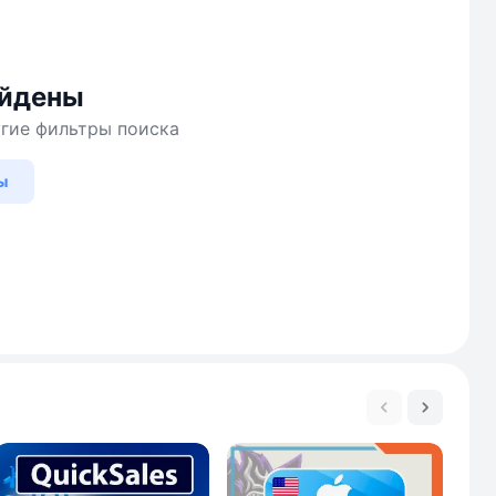
айдены
угие фильтры поиска
ы