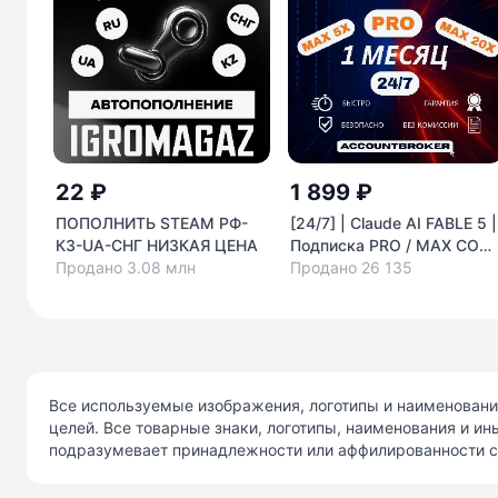
22 ₽
1 899 ₽
ПОПОЛНИТЬ STEAM РФ-
[24/7] | Claude AI FABLE 5 |
КЗ-UA-СНГ НИЗКАЯ ЦЕНА
Подписка PRO / MAX COD
Продано 3.08 млн
| НА ВАШ АККАУНТ | 1 МЕ
Продано 26 135
АВТО
Все используемые изображения, логотипы и наименовани
целей. Все товарные знаки, логотипы, наименования и и
подразумевает принадлежности или аффилированности с