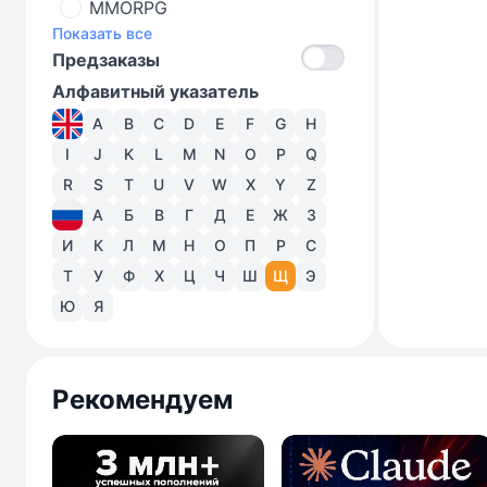
MMORPG
Показать все
Предзаказы
Алфавитный указатель
A
B
C
D
E
F
G
H
I
J
K
L
M
N
O
P
Q
R
S
T
U
V
W
X
Y
Z
А
Б
В
Г
Д
Е
Ж
З
И
К
Л
М
Н
О
П
Р
С
Т
У
Ф
Х
Ц
Ч
Ш
Щ
Э
Ю
Я
Рекомендуем