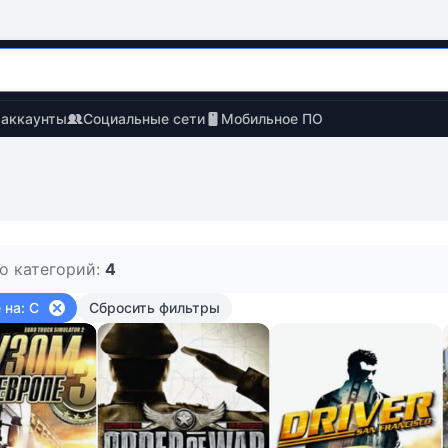
 аккаунты
Социальные сети
Мобильное ПО
о категорий:
4
 на: С
Сбросить фильтры