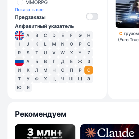
MMORPG
Показать все
Предзаказы
Алфавитный указатель
С
грузом
A
B
C
D
E
F
G
H
(Euro Truc
I
J
K
L
M
N
O
P
Q
R
S
T
U
V
W
X
Y
Z
А
Б
В
Г
Д
Е
Ж
З
И
К
Л
М
Н
О
П
Р
С
Т
У
Ф
Х
Ц
Ч
Ш
Щ
Э
Ю
Я
Рекомендуем