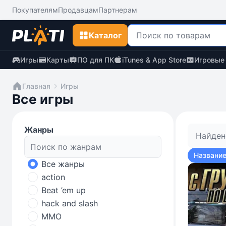
Покупателям
Продавцам
Партнерам
Каталог
Игры
Карты
ПО для ПК
iTunes & App Store
Игровые
Главная
Игры
Все игры
Жанры
Найден
Название
Все жанры
action
Beat ’em up
hack and slash
MMO