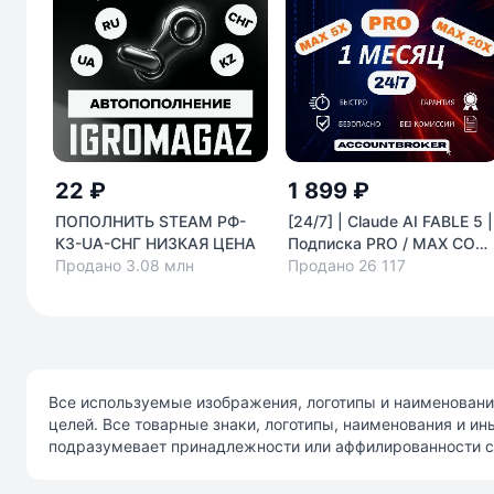
22 ₽
1 899 ₽
ПОПОЛНИТЬ STEAM РФ-
[24/7] | Claude AI FABLE 5 |
КЗ-UA-СНГ НИЗКАЯ ЦЕНА
Подписка PRO / MAX COD
Продано 3.08 млн
| НА ВАШ АККАУНТ | 1 МЕ
Продано 26 117
АВТО
Все используемые изображения, логотипы и наименовани
целей. Все товарные знаки, логотипы, наименования и и
подразумевает принадлежности или аффилированности с