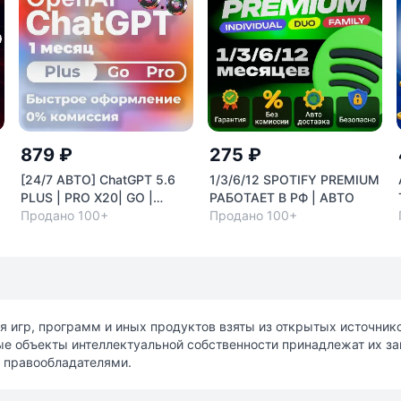
879 ₽
275 ₽
[24/7 АВТО] ChatGPT 5.6
1/3/6/12 SPOTIFY PREMIUM
E
PLUS | PRO X20| GO |
РАБОТАЕТ В РФ | АВТО
С
CODEX 1 М ПОДПИСКА /
Продано 100+
Продано 100+
ПРОДЛЕНИЕ / ЧАТ ГПТ
я игр, программ и иных продуктов взяты из открытых источни
ные объекты интеллектуальной собственности принадлежат их з
 правообладателями.