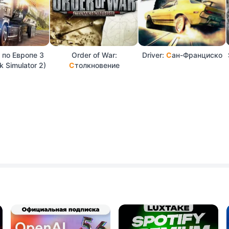
 по Европе 3
Order of War:
Driver:
С
ан-Франциско
k Simulator 2)
С
толкновение