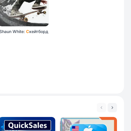
Shaun White:
С
кейтборд