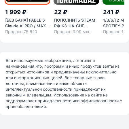
1 999 ₽
22 ₽
241 ₽
[БЕЗ БАНА] FABLE 5
ПОПОЛНИТЬ STEAM
1/3/6/12 МЕ
Claude Ai PRO / MAX /
РФ-КЗ-UA-СНГ
SPOTIFY PR
Code Anthropic
Продано 75 620
НИЗКАЯ ЦЕНА
Продано 3.09 млн
РАБОТАЕТ В
Продано 100
Все используемые изображения, логотипы и
наименования игр, программ и иных продуктов взяты из
открытых источников и предназначены исключительно
для информационных целей. Все товарные знаки,
логотипы, наименования и иные объекты
интеллектуальной собственности принадлежат их
законным владельцам. Использование на сайте не
подразумевает принадлежности или аффилированности с
правообладателями.