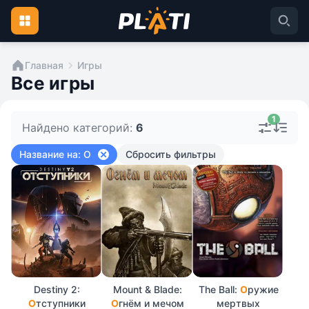
Главная
Игры
Все игры
1
Найдено категорий:
6
Название на: О
Сбросить фильтры
Destiny 2:
Mount & Blade:
The Ball:
О
ружие
О
тступники
О
гнём и мечом
мертвых