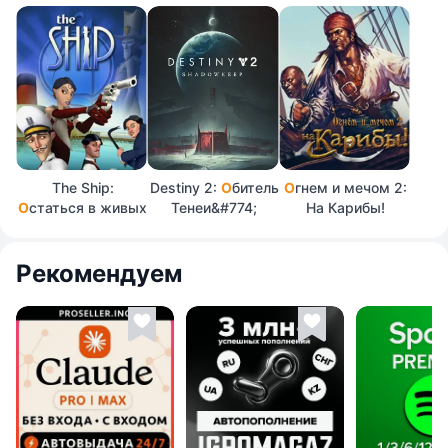
The Ship:
Destiny 2:
О
битель
О
гнем и мечом 2:
О
статься в живых
Тенеи&#774;
На Карибы!
Рекомендуем