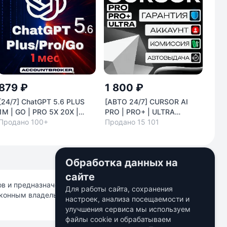
879 ₽
1 800 ₽
23
[24/7] ChatGPT 5.6 PLUS
[АВТО 24/7] CURSOR AI
STE
1М | GO | PRO 5X 20X |
PRO | PRO+ | ULTRA
ТУР
SORA
Продано 100+
[НОВЫЙ АККАУНТ]
Продано 15 101
КОД
Про
КАР
Обработка данных на
сайте
ков и предназначены исключительно для информационных
Для работы сайта, сохранения
аконным владельцам. Использование на сайте не
настроек, анализа посещаемости и
улучшения сервиса мы используем
файлы cookie и обрабатываем