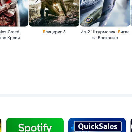
ins Creed:
Б
лицкриг 3
Ил-2 Штурмовик:
Б
итва
тво Крови
за Британию