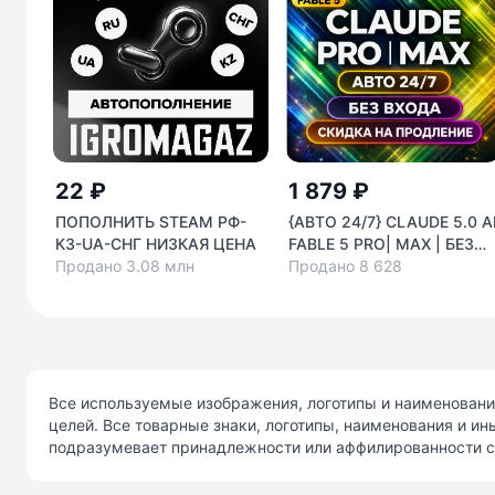
22 ₽
1 879 ₽
ПОПОЛНИТЬ STEAM РФ-
{АВТО 24/7} CLAUDE 5.0 A
КЗ-UA-СНГ НИЗКАЯ ЦЕНА
FABLE 5 PRO| MAX | БЕЗ
Продано 3.08 млн
ВХОДА | Code | НА ВАШ
Продано 8 628
АККАУНТ
Все используемые изображения, логотипы и наименовани
целей. Все товарные знаки, логотипы, наименования и и
подразумевает принадлежности или аффилированности с