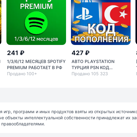
241 ₽
427 ₽
I
1/3/6/12 МЕСЯЦЕВ SPOTIFY
АВТО PLAYSTATION
PREMIUM РАБОТАЕТ В РФ
ТУРЦИЯ PSN КОД
Продано 100+
ПОПОЛНЕНИЯ БАЛАНС
Продано 105 323
TRY
я игр, программ и иных продуктов взяты из открытых источни
ные объекты интеллектуальной собственности принадлежат их з
 правообладателями.