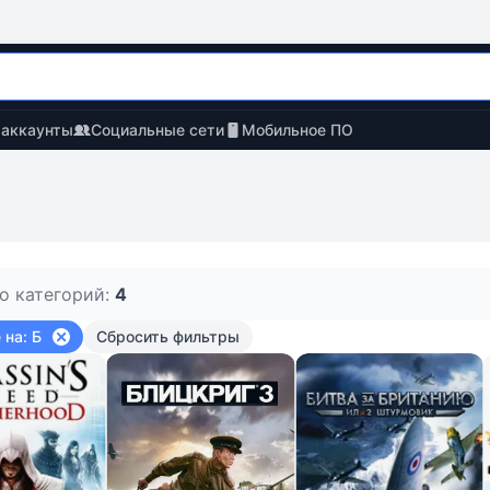
 аккаунты
Социальные сети
Мобильное ПО
о категорий:
4
 на: Б
Сбросить фильтры