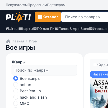
Покупателям
Продавцам
Партнерам
Каталог
Игры
Карты
ПО для ПК
iTunes & App Store
Игровые
Главная
Игры
Все игры
Жанры
Найден
Название
Все жанры
action
Beat ’em up
hack and slash
MMO