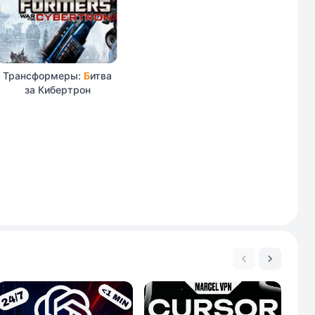
Трансформеры:
Б
итва
за Кибертрон