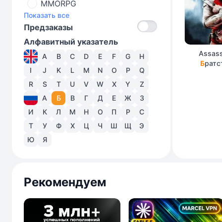
MMORPG
Показать все
Предзаказы
Алфавитный указатель
Assass
A
B
C
D
E
F
G
H
Б
ратс
I
J
K
L
M
N
O
P
Q
R
S
T
U
V
W
X
Y
Z
А
Б
В
Г
Д
Е
Ж
З
И
К
Л
М
Н
О
П
Р
С
Т
У
Ф
Х
Ц
Ч
Ш
Щ
Э
Ю
Я
Рекомендуем